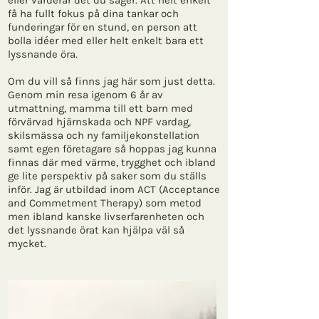
eller värderar det du säger. Att helt enkelt
få ha fullt fokus på dina tankar och
funderingar för en stund, en person att
bolla idéer med eller helt enkelt bara ett
lyssnande öra.
Om du vill så finns jag här som just detta.
Genom min resa igenom 6 år av
utmattning, mamma till ett barn med
förvärvad hjärnskada och NPF vardag,
skilsmässa och ny familjekonstellation
samt egen företagare så hoppas jag kunna
finnas där med värme, trygghet och ibland
ge lite perspektiv på saker som du ställs
inför. Jag är utbildad inom ACT (Acceptance
and Commetment Therapy) som metod
men ibland kanske livserfarenheten och
det lyssnande örat kan hjälpa väl så
mycket.