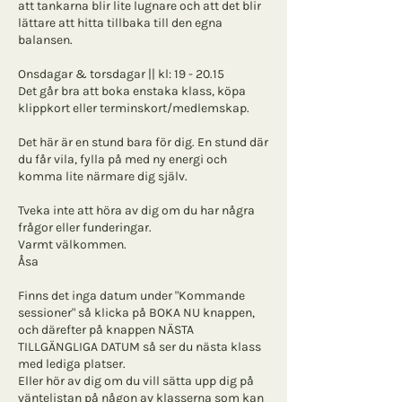
att tankarna blir lite lugnare och att det blir
lättare att hitta tillbaka till den egna
balansen.
Onsdagar & torsdagar || kl: 19 - 20.15
Det går bra att boka enstaka klass, köpa
klippkort eller terminskort/medlemskap.
Det här är en stund bara för dig. En stund där
du får vila, fylla på med ny energi och
komma lite närmare dig själv.
Tveka inte att höra av dig om du har några
frågor eller funderingar.
Varmt välkommen.
Åsa
Finns det inga datum under "Kommande
sessioner" så klicka på BOKA NU knappen,
och därefter på knappen NÄSTA
TILLGÄNGLIGA DATUM så ser du nästa klass
med lediga platser.
Eller hör av dig om du vill sätta upp dig på
väntelistan på någon av klasserna som kan