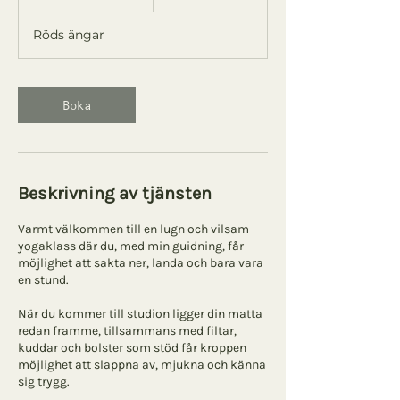
1
5
Röds ängar
m
i
n
Boka
Beskrivning av tjänsten
Varmt välkommen till en lugn och vilsam
yogaklass där du, med min guidning, får
möjlighet att sakta ner, landa och bara vara
en stund.
När du kommer till studion ligger din matta
redan framme, tillsammans med filtar,
kuddar och bolster som stöd får kroppen
möjlighet att slappna av, mjukna och känna
sig trygg.