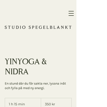
Yinyoga &
Nidra
En stund där du får sakta ner, lyssna inåt
och fylla på med ny energi.
350
svenska
1 h 15 min
1
350 kr
kronor